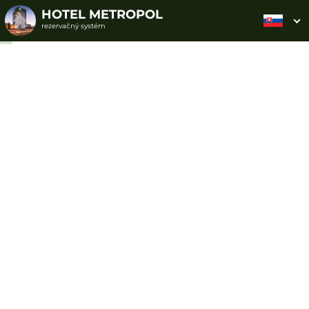
HOTEL METROPOL
rezervačný systém
2. ODOSLANIE
1. VÝBER POUKAZU
3. PLATBA
OBJEDNÁVKY
Objednávka poukazu
Vyplňte nevyhnutné údaje pre odoslanie objednávky