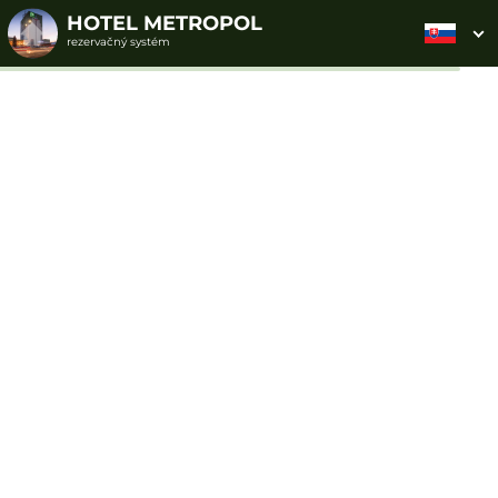
HOTEL METROPOL
rezervačný systém
2. ODOSLANIE
1. VÝBER POUKAZU
3. PLATBA
OBJEDNÁVKY
Objednávka poukazu
Vyplňte nevyhnutné údaje pre odoslanie objednávky